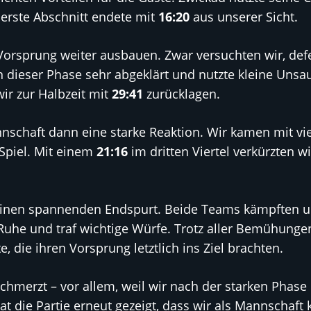
 erste Abschnitt endete mit
16:20
aus unserer Sicht.
 Vorsprung weiter ausbauen. Zwar versuchten wir, de
n dieser Phase sehr abgeklärt und nutzte kleine Uns
ir zur Halbzeit mit
29:41
zurücklagen.
chaft dann eine starke Reaktion. Wir kamen mit viel
 Spiel. Mit einem
21:16
im dritten Viertel verkürzten w
r einen spannenden Endspurt. Beide Teams kämpften um
uhe und traf wichtige Würfe. Trotz aller Bemühunge
, die ihren Vorsprung letztlich ins Ziel brachten.
 schmerzt – vor allem, weil wir nach der starken Phase 
at die Partie erneut gezeigt, dass wir als Mannschaft 