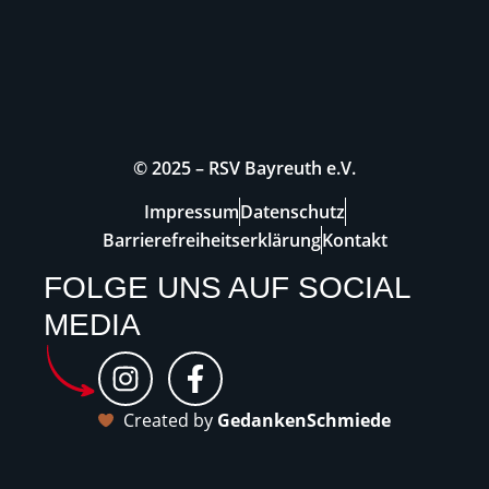
© 2025 – RSV Bayreuth e.V.
Impressum
Datenschutz
Barrierefreiheitserklärung
Kontakt
FOLGE UNS AUF SOCIAL
MEDIA
I
F
n
a
s
c
Created by
GedankenSchmiede
t
e
a
b