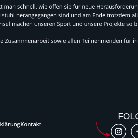
t man schnell, wie offen sie für neue Herausforderu
llstuhl herangegangen sind und am Ende trotzdem al
hsel machen unseren Sport und unsere Projekte so b
ie Zusammenarbeit sowie allen Teilnehmenden für ihr
FOL
rklärung
Kontakt
I
n