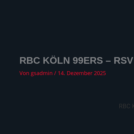
Zum
Inhalt
springen
RBC KÖLN 99ERS – RS
Von
gsadmin
/
14. Dezember 2025
RBC K