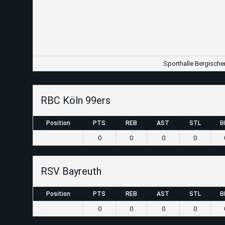
Sporthalle Bergische
RBC Köln 99ers
Position
PTS
REB
AST
STL
B
0
0
0
0
RSV Bayreuth
Position
PTS
REB
AST
STL
B
0
0
0
0