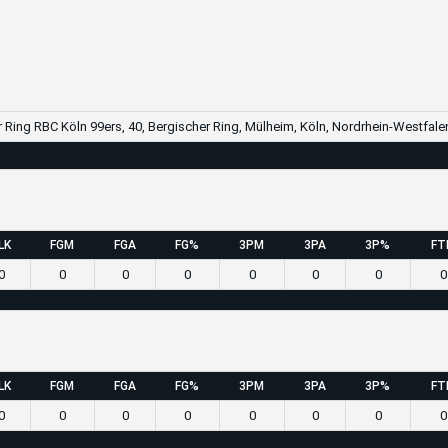
r Ring RBC Köln 99ers, 40, Bergischer Ring, Mülheim, Köln, Nordrhein-Westfale
LK
FGM
FGA
FG%
3PM
3PA
3P%
FT
0
0
0
0
0
0
0
0
LK
FGM
FGA
FG%
3PM
3PA
3P%
FT
0
0
0
0
0
0
0
0