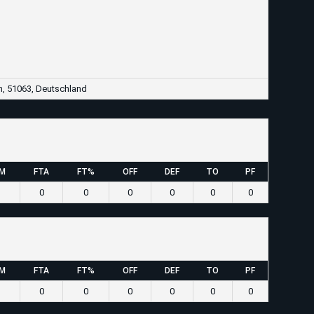
n, 51063, Deutschland
M
FTA
FT%
OFF
DEF
TO
PF
0
0
0
0
0
0
M
FTA
FT%
OFF
DEF
TO
PF
0
0
0
0
0
0