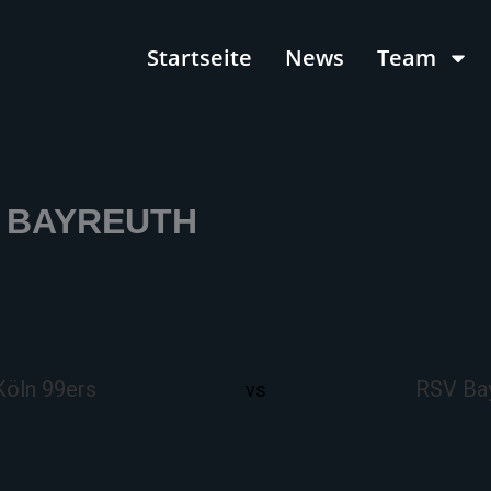
Startseite
News
Team
V BAYREUTH
öln 99ers
RSV Ba
vs